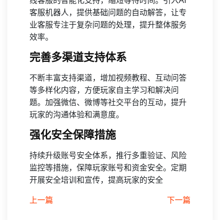
线客服的智能化支持，缩短等待时间。引入AI
客服机器人，提供基础问题的自动解答，让专
业客服专注于复杂问题的处理，提升整体服务
效率。
完善多渠道支持体系
不断丰富支持渠道，增加视频教程、互动问答
等多样化内容，方便玩家自主学习和解决问
题。加强微信、微博等社交平台的互动，提升
玩家的沟通体验和满意度。
强化安全保障措施
持续升级账号安全体系，推行多重验证、风险
监控等措施，保障玩家账号和资金安全。定期
开展安全培训和宣传，提高玩家的安全
上一篇
下一篇