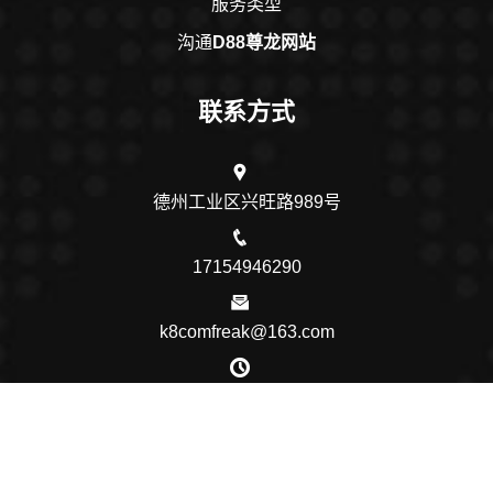
服务类型
沟通
D88尊龙网站
联系方式
德州工业区兴旺路989号
17154946290
k8comfreak@163.com
营业时间：9:00-6:00