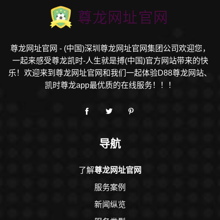
尊龙网址官网 - (中国)深圳尊龙网址官网集团公司欢迎您，
一起来感受尊龙凯时-人生就是搏(中国)官方网站带来的快
乐！欢迎来到尊龙网址官网和我们一起体验D88尊龙网站、
凯时尊龙app最优质的在线服务！！！
导航
了解
尊龙网址官网
服务案例
新闻纵览