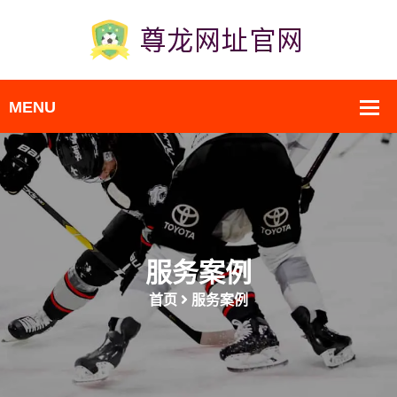
服务案例
首页
服务案例