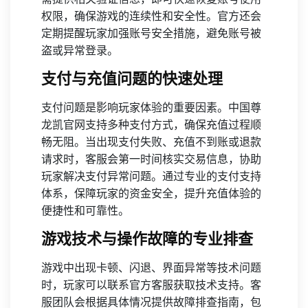
权限，确保游戏的连续性和安全性。官方还会
定期提醒玩家加强账号安全措施，避免账号被
盗或异常登录。
支付与充值问题的快速处理
支付问题是影响玩家体验的重要因素。中国尊
龙凯官网支持多种支付方式，确保充值过程顺
畅无阻。当出现支付失败、充值不到账或退款
请求时，客服会第一时间核实交易信息，协助
玩家解决支付异常问题。通过专业的支付支持
体系，保障玩家的资金安全，提升充值体验的
便捷性和可靠性。
游戏技术与操作故障的专业排查
游戏中出现卡顿、闪退、界面异常等技术问题
时，玩家可以联系官方客服获取技术支持。客
服团队会根据具体情况提供故障排查指南，包