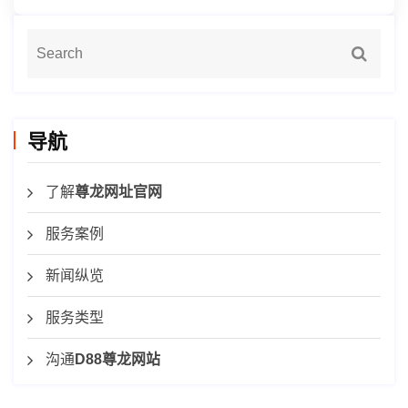
导航
了解
尊龙网址官网
服务案例
新闻纵览
服务类型
沟通
D88尊龙网站