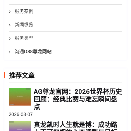
服务案例
新闻纵览
服务类型
沟通
D88尊龙网站
推荐文章
AG尊龙官网：2026世界杯历史
回顾：经典比赛与难忘瞬间盘
点
2026-08-07
真龙凯时人生就是博：成功路