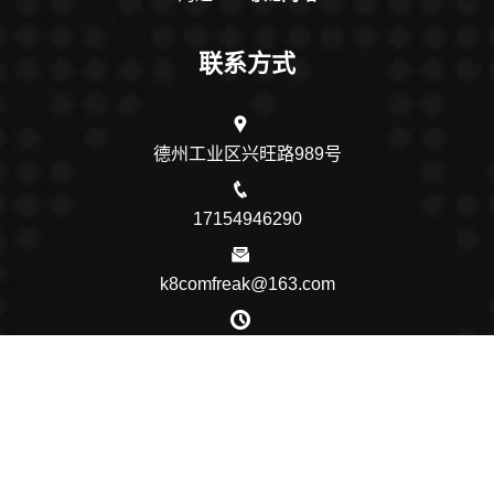
联系方式
德州工业区兴旺路989号
17154946290
k8comfreak@163.com
营业时间：9:00-6:00
Copyright © 2026 - 版权所有
尊龙网址官网 - (中国)深圳尊龙网