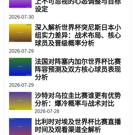
上不可忽视的心态调整与目标
设定
2026-07-30
深入解析世界杯突尼斯日本小
组实力差异：战术布局、核心
球员及晋级概率分析
2026-07-29
法国对阵塞内加尔世界杯比赛
阵容预测及双方核心球员表现
分析
2026-07-29
沙特对乌拉圭比赛谁更有优势
分析：爆冷概率与战术对比
2026-07-28
比利时对埃及世界杯比赛直播
时间及观看渠道全解析