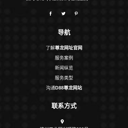
导航
了解
尊龙网址官网
服务案例
新闻纵览
服务类型
沟通
D88尊龙网站
联系方式