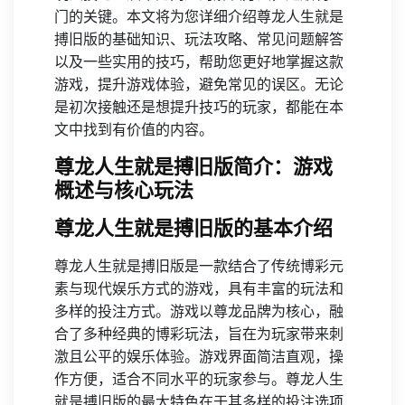
门的关键。本文将为您详细介绍尊龙人生就是
搏旧版的基础知识、玩法攻略、常见问题解答
以及一些实用的技巧，帮助您更好地掌握这款
游戏，提升游戏体验，避免常见的误区。无论
是初次接触还是想提升技巧的玩家，都能在本
文中找到有价值的内容。
尊龙人生就是搏旧版简介：游戏
概述与核心玩法
尊龙人生就是搏旧版的基本介绍
尊龙人生就是搏旧版是一款结合了传统博彩元
素与现代娱乐方式的游戏，具有丰富的玩法和
多样的投注方式。游戏以尊龙品牌为核心，融
合了多种经典的博彩玩法，旨在为玩家带来刺
激且公平的娱乐体验。游戏界面简洁直观，操
作方便，适合不同水平的玩家参与。尊龙人生
就是搏旧版的最大特色在于其多样的投注选项