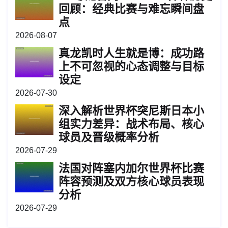
回顾：经典比赛与难忘瞬间盘
点
2026-08-07
真龙凯时人生就是博：成功路
上不可忽视的心态调整与目标
设定
2026-07-30
深入解析世界杯突尼斯日本小
组实力差异：战术布局、核心
球员及晋级概率分析
2026-07-29
法国对阵塞内加尔世界杯比赛
阵容预测及双方核心球员表现
分析
2026-07-29