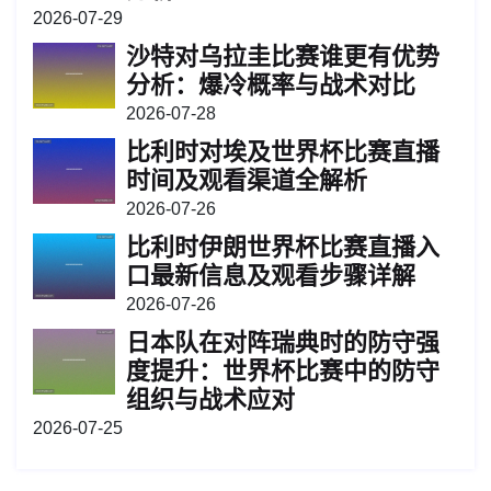
2026-07-29
沙特对乌拉圭比赛谁更有优势
分析：爆冷概率与战术对比
2026-07-28
比利时对埃及世界杯比赛直播
时间及观看渠道全解析
2026-07-26
比利时伊朗世界杯比赛直播入
口最新信息及观看步骤详解
2026-07-26
日本队在对阵瑞典时的防守强
度提升：世界杯比赛中的防守
组织与战术应对
2026-07-25