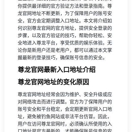
你提供最详细的官方验证方法和登录指南。尊
龙官网地址不断更新，为了保障用户的账号安
全，官方会定期调整入口地址。本文将介绍如
何识别尊龙官网的官方地址，提供安全登录的
步骤，以及官方验证的技巧，帮助你轻松、安
全地进入尊龙平台，享受优质的娱乐体验。无
论你是新用户还是老用户，都可以通过本文掌
握最新的登录技巧，确保账号信息的安全。
尊龙官网最新入口地址介绍
尊龙官网地址的变化原因
尊龙官网地址经常会因为维护、安全升级或应
对网络攻击而进行调整。官方为了保障用户的
账号安全和平台稳定，会定期更新官网入口地
址，避免被钓鱼网站或非法平台仿冒。因此，
用户在访问尊龙官网时，必须确认所使用的入
口地址是官方最新的，才能确保账号信息的安